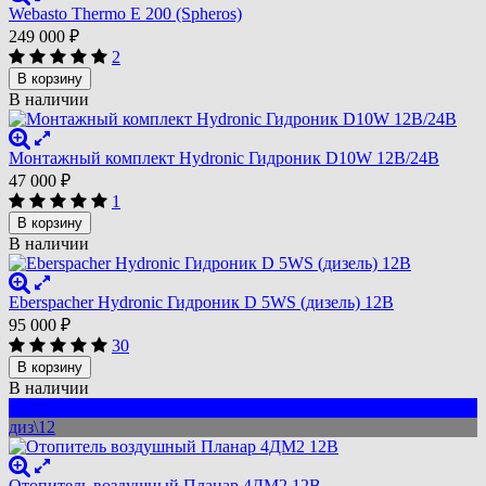
Webasto Thermo E 200 (Spheros)
249 000
₽
2
В корзину
В наличии
Монтажный комплект Hydronic Гидроник D10W 12В/24В
47 000
₽
1
В корзину
В наличии
Eberspacher Hydronic Гидроник D 5WS (дизель) 12В
95 000
₽
30
В корзину
В наличии
3 кВт
диз\12
Отопитель воздушный Планар 4ДМ2 12В