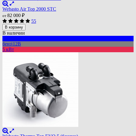
Webasto Air Top 2000 STC
82 000
₽
от
55
В корзину
В наличии
германия
бенз\12В
5 кВт