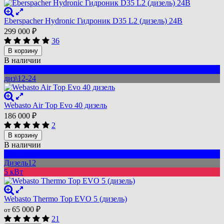
Eberspacher Hydronic Гидроник D35 L2 (дизель) 24В
299 000
₽
36
В корзину
В наличии
4 кВт
диз\12-24
Webasto Air Top Evo 40 дизель
186 000
₽
2
В корзину
В наличии
Германия
Дизель12
5 кВт
Webasto Thermo Top EVO 5 (дизель)
65 000
₽
от
21