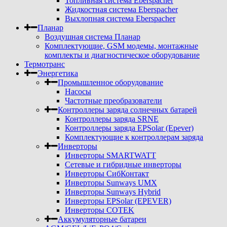
Топливная система Eberspacher
Жидкостная система Eberspacher
Выхлопная система Eberspacher
Планар
Воздушная система Планар
Комплектующие, GSM модемы, монтажные
комплекты и диагностическое оборудование
Термотранс
Энергетика
Промышленное оборудование
Насосы
Частотные преобразователи
Контроллеры заряда солнечных батарей
Контроллеры заряда SRNE
Контроллеры заряда EPSolar (Epever)
Комплектующие к контроллерам заряда
Инверторы
Инверторы SMARTWATT
Сетевые и гибридные инверторы
Инверторы СибКонтакт
Инверторы Sunways UMX
Инверторы Sunways Hybrid
Инверторы EPSolar (EPEVER)
Инверторы COTEK
Аккумуляторные батареи