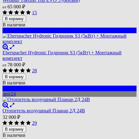
Webasto Thermo Top EVO 5 (бензин)
65 000
₽
от
15
В корзину
В наличии
5 кВт
Eberspacher Hydronic Гидроник S3 (5кВт) + Монтажный
комплект
78 000
₽
от
28
В корзину
В наличии
2 кВт
диз\24
Отопитель воздушный Планар 2Д 24В
32 000
₽
29
В корзину
В наличии