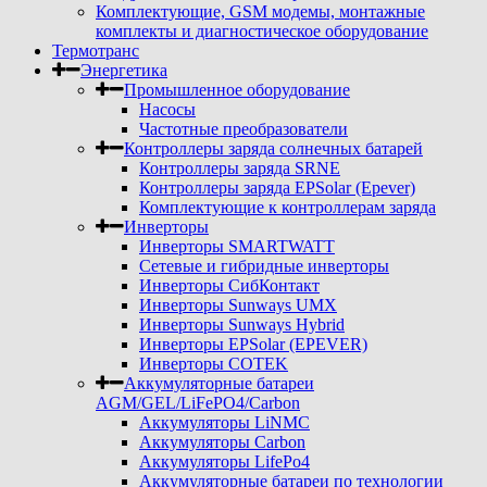
Комплектующие, GSM модемы, монтажные
комплекты и диагностическое оборудование
Термотранс
Энергетика
Промышленное оборудование
Насосы
Частотные преобразователи
Контроллеры заряда солнечных батарей
Контроллеры заряда SRNE
Контроллеры заряда EPSolar (Epever)
Комплектующие к контроллерам заряда
Инверторы
Инверторы SMARTWATT
Сетевые и гибридные инверторы
Инверторы СибКонтакт
Инверторы Sunways UMX
Инверторы Sunways Hybrid
Инверторы EPSolar (EPEVER)
Инверторы COTEK
Аккумуляторные батареи
AGM/GEL/LiFePO4/Carbon
Аккумуляторы LiNMC
Аккумуляторы Carbon
Аккумуляторы LifePo4
Аккумуляторные батареи по технологии