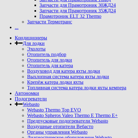
Запчасти для Прамотроник 30ЖД24
Запчасти для Прамотроник 35ЖД24
Прамотроник ELT 32 Thermo
Запчасти Термотранс
...
Кондиционеры
Для лодки
Эхолоты
Отопитель подбор
Отопитель для лодки
Отопитель для катера
Воздуховод для катера яхты лодки
Выхлопная система катера яхты лодки
Крепёж катера лодки яхты
Топливная система катера лодки яхты кемпера
Автономки
Подогреватели
Webasto
Webasto Thermo Top EVO
Webasto Spheros Valeo Thermo E Thermo E+
Предпусковые подогреватели Webasto
Воздушные отопители Вебасто
Органы управления Webasto
Диагностическое оборудование Webasto