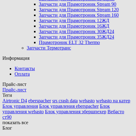
Запчасти для Прамотроник Stream 90
Запчасти для Прамотроник Stream 120
Запчасти для Прамотроник Stream 160
Запчасти для Прамотроник 12ЖД
Запчасти для Прамотроник 16ЖД
Запчасти для Прамотроник 30ЖД24
Запчасти для Прамотроник 35ЖД24
Прамотроник ELT 32 Thermo
Запчасти Термотранс
Информация
Контакты
Оплата
Прайс-лист
Прайс-лист
Теги
Airtronic D4
eberspacher
srs crash data
webasto
webasto на катер
Блок управления
Блок управления eberspacher
Блок
управления webasto
Блок управления эбершпехер
Вебасто
ст90
показать все
Блог