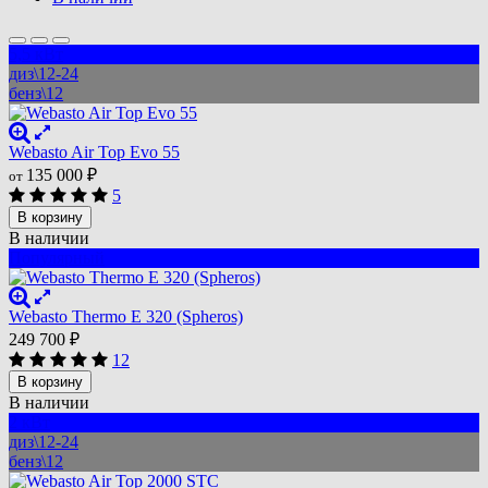
5,5 кВт
диз\12-24
бенз\12
Webasto Air Top Evo 55
135 000
₽
от
5
В корзину
В наличии
Популярный
Webasto Thermo E 320 (Spheros)
249 700
₽
12
В корзину
В наличии
2 кВт
диз\12-24
бенз\12