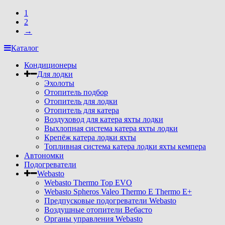
1
2
→
Каталог
Кондиционеры
Для лодки
Эхолоты
Отопитель подбор
Отопитель для лодки
Отопитель для катера
Воздуховод для катера яхты лодки
Выхлопная система катера яхты лодки
Крепёж катера лодки яхты
Топливная система катера лодки яхты кемпера
Автономки
Подогреватели
Webasto
Webasto Thermo Top EVO
Webasto Spheros Valeo Thermo E Thermo E+
Предпусковые подогреватели Webasto
Воздушные отопители Вебасто
Органы управления Webasto