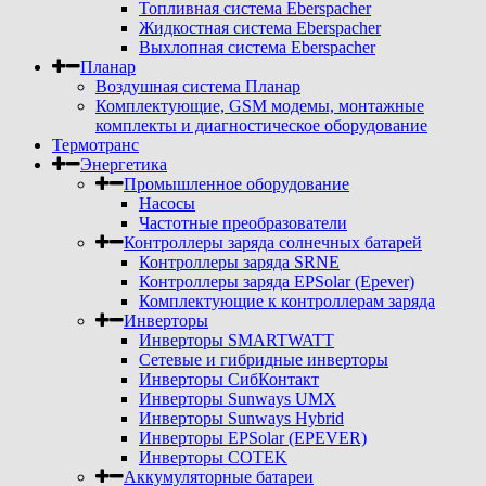
Топливная система Eberspacher
Жидкостная система Eberspacher
Выхлопная система Eberspacher
Планар
Воздушная система Планар
Комплектующие, GSM модемы, монтажные
комплекты и диагностическое оборудование
Термотранс
Энергетика
Промышленное оборудование
Насосы
Частотные преобразователи
Контроллеры заряда солнечных батарей
Контроллеры заряда SRNE
Контроллеры заряда EPSolar (Epever)
Комплектующие к контроллерам заряда
Инверторы
Инверторы SMARTWATT
Сетевые и гибридные инверторы
Инверторы СибКонтакт
Инверторы Sunways UMX
Инверторы Sunways Hybrid
Инверторы EPSolar (EPEVER)
Инверторы COTEK
Аккумуляторные батареи