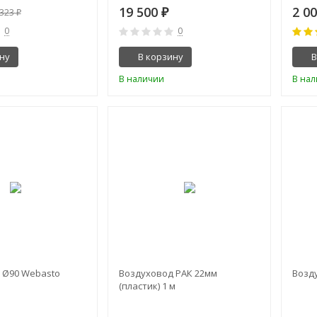
19 500
2 0
₽
 323
₽
0
0
ну
В корзину
В
В наличии
В на
 Ø90 Webasto
Воздуховод РАК 22мм
Возд
(пластик) 1 м