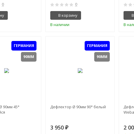
0
0
ну
В корзину
В
В наличии
В на
ГЕРМАНИЯ
ГЕРМАНИЯ
90ММ
90ММ
Ø 90мм 45°
Дефлектор Ø 90мм 90° белый
Дефл
ся
Weba
3 950
2 0
₽