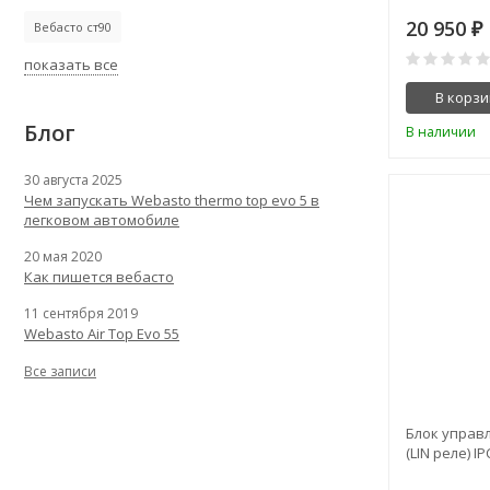
20 950
Вебасто ст90
₽
показать все
В корзи
Блог
В наличии
30 августа 2025
Чем запускать Webasto thermo top evo 5 в
легковом автомобиле
20 мая 2020
Как пишется вебасто
11 сентября 2019
Webasto Air Top Evo 55
Все записи
Блок управ
(LIN реле) I