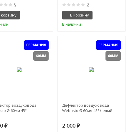
0
0
 корзину
В корзину
личии
В наличии
ГЕРМАНИЯ
ГЕРМАНИЯ
60ММ
60ММ
ектор воздуховода
Дефлектор воздуховода
sto Ø 60мм 45°
Webasto Ø 60мм 45° белый
00
2 000
₽
₽