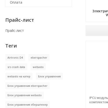
Оплата
Электри
Прайс-лист
Прайс-лист
Теги
Airtronic D4
eberspacher
srs crash data
webasto
webasto на катер
Блок управления
Блок управления eberspacher
Блок управления webasto
IPCU модул
комплекто
Блок управления эбершпехер