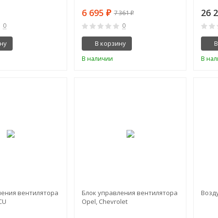
6 695
26 
₽
7 361
₽
0
0
ну
В корзину
В
В наличии
В на
-1%
ления вентилятора
Блок управления вентилятора
Возд
PCU
Opel, Chevrolet