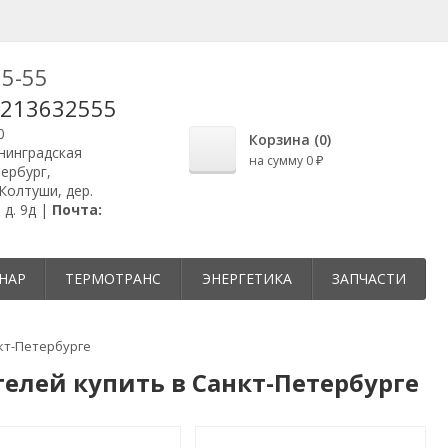
25-55
9213632555
0
Корзина (
0
)
енинградская
на сумму
0
₽
ербург,
Колтуши, дер.
 д. 9д |
Почта:
НАР
ТЕРМОТРАНС
ЭНЕРГЕТИКА
ЗАПЧАСТИ
кт-Петербурге
лей купить в Санкт-Петербурге