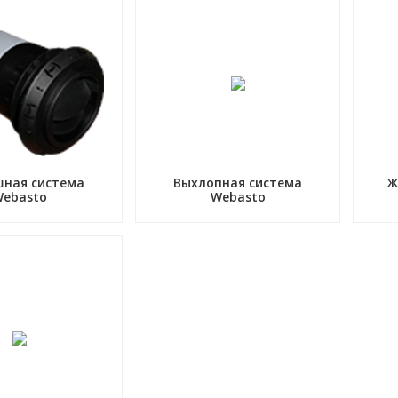
шная система
Выхлопная система
Ж
Webasto
Webasto