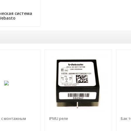
ческая система
Webasto
-9%
ь с монтажным
IPMU реле
Бак т
м