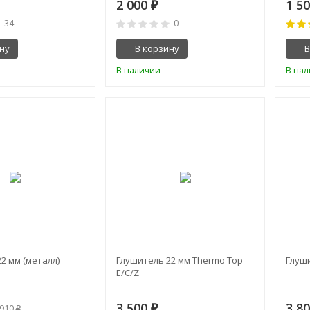
2 000
1 5
₽
34
0
ну
В корзину
В
В наличии
В на
-48%
2 мм (металл)
Глушитель 22 мм Thermo Top
Глуш
E/C/Z
3 500
3 8
₽
 910
₽