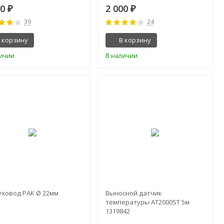
00
2 000
₽
₽
39
24
 корзину
В корзину
личии
В наличии
уховод РАК Ø 22мм
Выносной датчик
температуры AT2000ST 5м
1319842