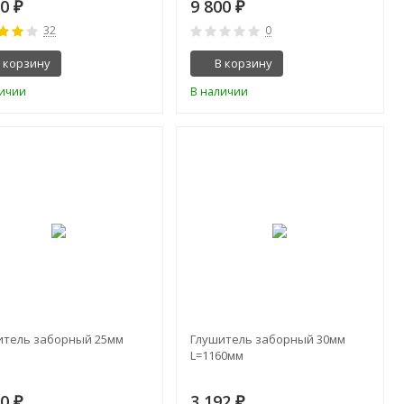
00
9 800
₽
₽
32
0
 корзину
В корзину
личии
В наличии
итель заборный 25мм
Глушитель заборный 30мм
L=1160мм
00
3 192
₽
₽