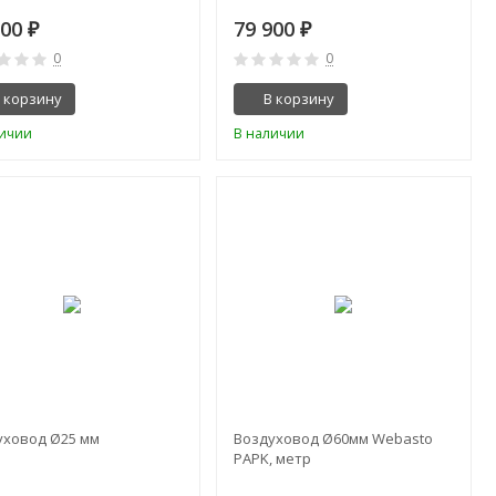
200
79 900
₽
₽
0
0
 корзину
В корзину
личии
В наличии
уховод Ø25 мм
Воздуховод Ø60мм Webasto
PAPK, метр