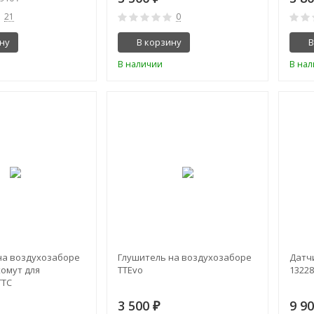
21
0
ну
В корзину
В
В наличии
В на
на воздухозаборе
Глушитель на воздухозаборе
Датч
хомут для
TTEvo
1322
TTC
3 500
9 9
₽