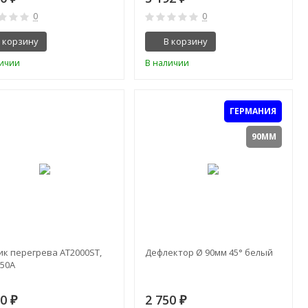
0
0
 корзину
В корзину
личии
В наличии
ГЕРМАНИЯ
90ММ
ик перегрева AT2000ST,
Дефлектор Ø 90мм 45° белый
850A
00
2 750
₽
₽